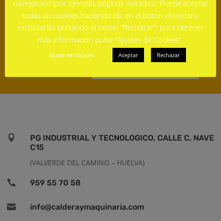
navegación (por ejemplo, páginas visitadas). Puede aceptar
todas las cookies haciendo clic en el botón «Aceptar»;
rechazarlas pulsando el botón “Rechazar”; para obtener
más información pulse “Ajustes de Cookies”.
Ajuste de Cookies
Aceptar
Rechazar
ENVIAR MENSAJE

PG INDUSTRIAL Y TECNOLOGICO, CALLE C, NAVE
C15
(
VALVERDE DEL CAMINO – HUELVA)

959 55 70 58

info@calderaymaquinaria.com