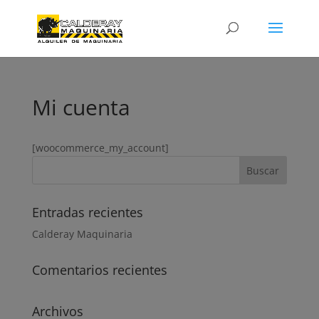
Mi cuenta
[woocommerce_my_account]
Entradas recientes
Calderay Maquinaria
Comentarios recientes
Archivos